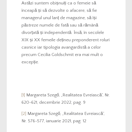
Astăzi suntem obișnuiți ca o femeie să
înceapă și să dezvolte o afacere, să fie
managerul unul lanț de magazine, să își
păstreze numele de fată sau să rămână
divorțată și independentă. Însă, în secolele
XIX și XX femeile dețineu preponderent roluri
casnice iar tipologia avangardistă a celor
precum Cecilia Goldschmit era mai mult o
excepție.
[1]
Margareta Szegő, „Realitatea Evreiască”, Nr.
620-621, decembrie 2022, pag. 9
[2]
Margareta Szegő, „Realitatea Evreiască”,
Nr. 576-577, ianuarie 2021, pag. 12