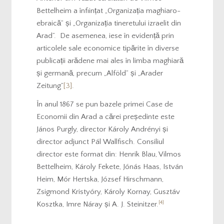
Bettelheim a înființat „Organizația maghiaro-
ebraică” și „Organizația tineretului izraelit din
Arad”. De asemenea, iese în evidență prin
articolele sale economice tipărite în diverse
publicații arădene mai ales în limba maghiară
și germană, precum „Alföld” și „Arader
Zeitung”
[3]
.
În anul 1867 se pun bazele primei Case de
Economii din Arad a cărei președinte este
János Purgly, director Károly Andrényi și
director adjunct Pál Wallfisch. Consiliul
director este format din: Henrik Blau, Vilmos
Bettelheim, Károly Fekete, Jónás Haas, István
Heim, Mór Hertska, József Hirschmann,
Zsigmond Kristyóry, Károly Kornay, Gusztáv
[4]
Kosztka, Imre Náray și A. J. Steinitzer.