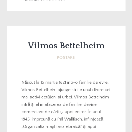
Vilmos Bettelheim
POSTARE
Născut la 15 martie 1821 într-o familie de evrei,
Vilmos Bettelheim ajunge să fie unul dintre cei
mai activi cetățeni ai urbei. Vilmos Bettelheim
intră și el în afacerea de familie, devine
comerciant de cărți și apoi editor. În anul
1845, împreună cu Pál Wallfisch, înființează
„Organizația maghiaro-ebraică” și apoi