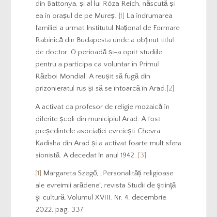
din Battonya, și al lui Róza Reich, născută și
ea în orașul de pe Mureș.
[1]
La îndrumarea
familiei a urmat Institutul Național de Formare
Rabinică din Budapesta unde a obținut titlul
de doctor. O perioadă și-a oprit studiile
pentru a participa ca voluntar în Primul
Război Mondial. A reușit să fugă din
prizonieratul rus și să se întoarcă în Arad.
[2]
A activat ca profesor de religie mozaică în
diferite școli din municipiul Arad. A fost
președintele asociației evreiești Chevra
Kadisha din Arad și a activat foarte mult sfera
sionistă. A decedat în anul 1942.
[3]
[1]
Margareta Szegő, „Personalități religioase
ale evreimii arădene”, revista Studii de ştiinţă
şi cultură, Volumul XVIII, Nr. 4, decembrie
2022, pag. 337