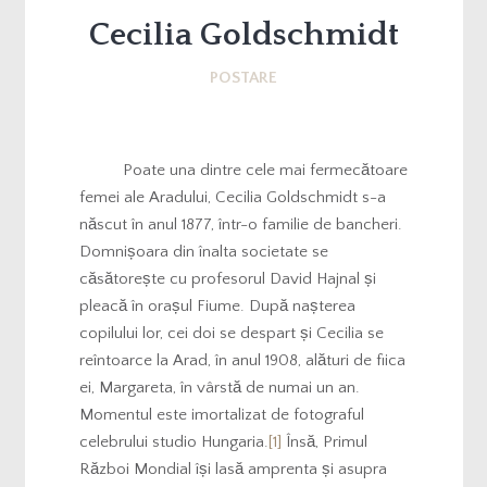
Cecilia Goldschmidt
POSTARE
Poate una dintre cele mai fermecătoare
femei ale Aradului, Cecilia Goldschmidt s-a
născut în anul 1877, într-o familie de bancheri.
Domnișoara din înalta societate se
căsătorește cu profesorul David Hajnal și
pleacă în orașul Fiume. După nașterea
copilului lor, cei doi se despart și Cecilia se
reîntoarce la Arad, în anul 1908, alături de fiica
ei, Margareta, în vârstă de numai un an.
Momentul este imortalizat de fotograful
celebrului studio Hungaria.
[1]
Însă, Primul
Război Mondial își lasă amprenta și asupra