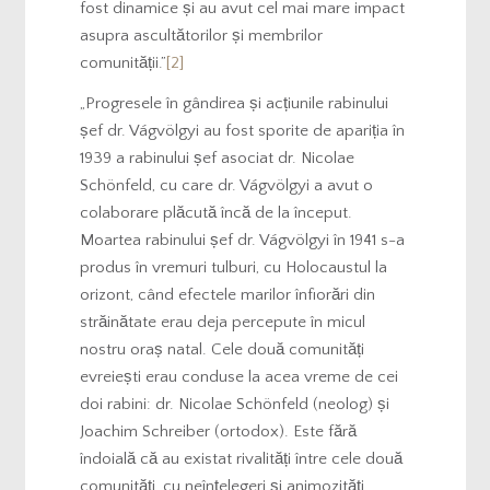
fost dinamice și au avut cel mai mare impact
asupra ascultătorilor și membrilor
comunității.”
[2]
„Progresele în gândirea și acțiunile rabinului
șef dr. Vágvölgyi au fost sporite de apariția în
1939 a rabinului șef asociat dr. Nicolae
Schönfeld, cu care dr. Vágvölgyi a avut o
colaborare plăcută încă de la început.
Moartea rabinului șef dr. Vágvölgyi în 1941 s-a
produs în vremuri tulburi, cu Holocaustul la
orizont, când efectele marilor înfiorări din
străinătate erau deja percepute în micul
nostru oraș natal. Cele două comunități
evreiești erau conduse la acea vreme de cei
doi rabini: dr. Nicolae Schönfeld (neolog) și
Joachim Schreiber (ortodox). Este fără
îndoială că au existat rivalități între cele două
comunități, cu neînțelegeri și animozități