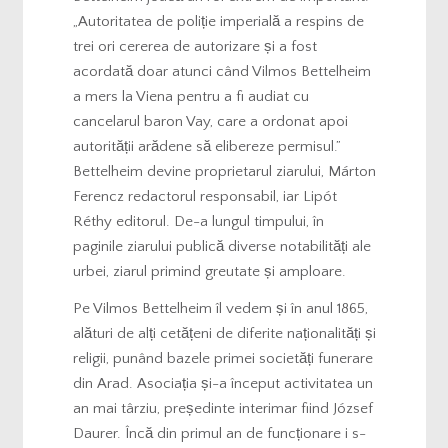
„Autoritatea de poliție imperială a respins de
trei ori cererea de autorizare și a fost
acordată doar atunci când Vilmos Bettelheim
a mers la Viena pentru a fi audiat cu
cancelarul baron Vay, care a ordonat apoi
autorității arădene să elibereze permisul.”
Bettelheim devine proprietarul ziarului, Márton
Ferencz redactorul responsabil, iar Lipót
Réthy editorul. De-a lungul timpului, în
paginile ziarului publică diverse notabilități ale
urbei, ziarul primind greutate și amploare.
Pe Vilmos Bettelheim îl vedem și în anul 1865,
alături de alți cetățeni de diferite naționalități și
religii, punând bazele primei societăți funerare
din Arad. Asociația și-a început activitatea un
an mai târziu, președinte interimar fiind József
Daurer. Încă din primul an de funcționare i s-