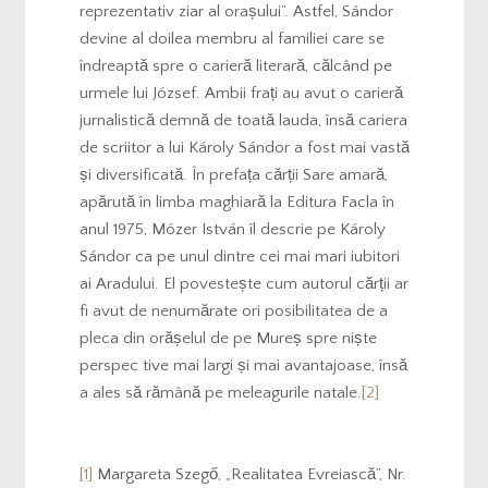
reprezentativ ziar al orașului”. Astfel, Sándor
devine al doilea membru al familiei care se
îndreaptă spre o carieră literară, călcând pe
urmele lui József. Ambii frați au avut o carieră
jurnalistică demnă de toată lauda, însă cariera
de scriitor a lui Károly Sándor a fost mai vastă
și diversificată. În prefața cărții Sare amară,
apărută în limba maghiară la Editura Facla în
anul 1975, Mózer István îl descrie pe Károly
Sándor ca pe unul dintre cei mai mari iubitori
ai Aradului. El povestește cum autorul cărții ar
fi avut de nenumărate ori posibilitatea de a
pleca din orășelul de pe Mureș spre niște
perspec tive mai largi și mai avantajoase, însă
a ales să rămână pe meleagurile natale.
[2]
[1]
Margareta Szegő, „Realitatea Evreiască”, Nr.