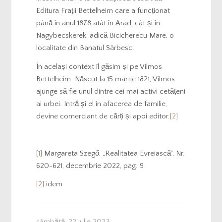
Editura Frații Bettelheim care a funcționat
până în anul 1878 atât în Arad, cât și în
Nagybecskerek, adică Bicicherecu Mare, o
localitate din Banatul Sârbesc.
În același context îl găsim și pe Vilmos
Bettelheim. Născut la 15 martie 1821, Vilmos
ajunge să fie unul dintre cei mai activi cetățeni
ai urbei. Intră și el în afacerea de familie,
devine comerciant de cărți și apoi editor.
[2]
[1]
Margareta Szegő, „Realitatea Evreiască”, Nr.
620-621, decembrie 2022, pag. 9
[2]
idem
sâmbătă, 22 iulie 2023