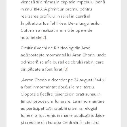
vieneză și a rămas în capitala imperiului până
în anul 1843. A primit un premiu pentru
realizarea profilului în relief în ceară al
Împăratului Iosif al II-lea. De-a lungul anilor,
Guttman a realizat mai multe opere de
notorietate
[2]
.
Cimitirul Vechi de Rit Neolog din Arad
adăpostește mormântul lui Aron Chorin, unde
odinioară se afla bustul celebrului rabin, care
din păcate a fost furat.
[3]
„Aaron Chorin a decedat pe 24 august 1844 și
a fost înmormântat două zile mai târziu.
Clopotele fiecărei biserici din oraș sunau în
timpul procesiunii funerare. La înmormântare
au participat toți notabilii urbei, iar elogiul
funerar a fost emis în marile publicații iudaice
și creștine din Europa Centrală. În cimitirul