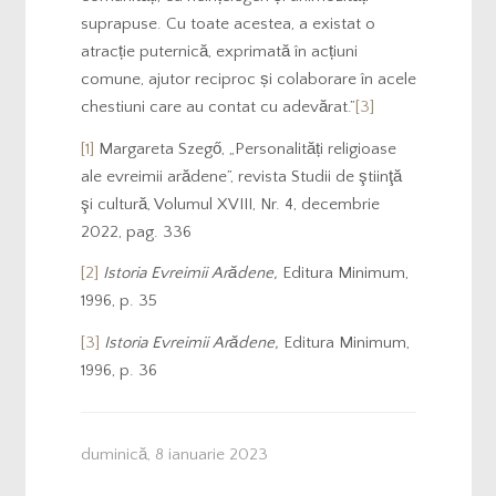
suprapuse. Cu toate acestea, a existat o
atracție puternică, exprimată în acțiuni
comune, ajutor reciproc și colaborare în acele
chestiuni care au contat cu adevărat.”
[3]
[1]
Margareta Szegő, „Personalități religioase
ale evreimii arădene”, revista Studii de ştiinţă
şi cultură, Volumul XVIII, Nr. 4, decembrie
2022, pag. 336
[2]
Istoria Evreimii Arădene,
Editura Minimum,
1996, p. 35
[3]
Istoria Evreimii Arădene,
Editura Minimum,
1996, p. 36
duminică, 8 ianuarie 2023