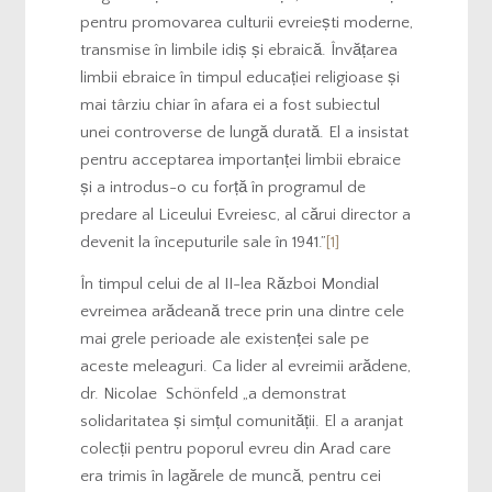
pentru promovarea culturii evreiești moderne,
transmise în limbile idiș și ebraică. Învățarea
limbii ebraice în timpul educației religioase și
mai târziu chiar în afara ei a fost subiectul
unei controverse de lungă durată. El a insistat
pentru acceptarea importanței limbii ebraice
și a introdus-o cu forță în programul de
predare al Liceului Evreiesc, al cărui director a
devenit la începuturile sale în 1941.”
[1]
În timpul celui de al II-lea Război Mondial
evreimea arădeană trece prin una dintre cele
mai grele perioade ale existenței sale pe
aceste meleaguri. Ca lider al evreimii arădene,
dr. Nicolae Schönfeld „a demonstrat
solidaritatea și simțul comunității. El a aranjat
colecții pentru poporul evreu din Arad care
era trimis în lagărele de muncă, pentru cei