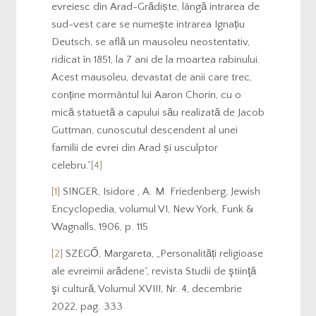
evreiesc din Arad-Grădiște, lângă intrarea de
sud-vest care se numește intrarea Ignațiu
Deutsch, se află un mausoleu neostentativ,
ridicat în 1851, la 7 ani de la moartea rabinului.
Acest mausoleu, devastat de anii care trec,
conține mormântul lui Aaron Chorin, cu o
mică statuetă a capului său realizată de Jacob
Guttman, cunoscutul descendent al unei
familii de evrei din Arad și usculptor
celebru.”
[4]
[1]
SINGER, Isidore , A. M. Friedenberg, Jewish
Encyclopedia, volumul VI, New York, Funk &
Wagnalls, 1906, p. 115
[2]
SZEGŐ, Margareta, „Personalități religioase
ale evreimii arădene”, revista Studii de ştiinţă
şi cultură, Volumul XVIII, Nr. 4, decembrie
2022, pag. 333