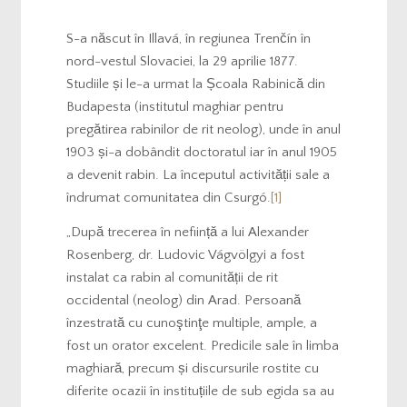
S-a născut în Illavá, în regiunea Trenčín în
nord-vestul Slovaciei, la 29 aprilie 1877.
Studiile și le-a urmat la Școala Rabinică din
Budapesta (institutul maghiar pentru
pregătirea rabinilor de rit neolog), unde în anul
1903 și-a dobândit doctoratul iar în anul 1905
a devenit rabin. La începutul activității sale a
îndrumat comunitatea din Csurgó.
[1]
„După trecerea în neființă a lui Alexander
Rosenberg, dr. Ludovic Vágvölgyi a fost
instalat ca rabin al comunității de rit
occidental (neolog) din Arad. Persoană
înzestrată cu cunoştinţe multiple, ample, a
fost un orator excelent. Predicile sale în limba
maghiară, precum și discursurile rostite cu
diferite ocazii în instituțiile de sub egida sa au