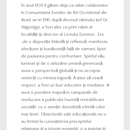
În anul 1939 îl găsim deja ca rabin colaborator
în Comunitatea Evreilor de Rit Occidental din
Arad, iar în 1941, după decesul rabinului șef Dr.
Vágvölgyi, a fost ales ca prim rabin al
localității și director al Liceului Evreiesc. Era
„de o dispoziție blândă și reflexivă, manifesta
afecțiune și bunăvoință față de oameni, lipsit
de pasiunea pentru confruntare. Spiritul său
luminat și de o atitudine umană generoasă,
avea o perspectivă globală și nu accepta
restricții cu mintea îngustă. A știut să ceară
respect, a fost un bun educator și mediator. A
avut o pondere majoră în campaniile de
reeducare a publicului (numită restratificare
socială), cu o atenție deosebită oferită celor
mai tineri. Obiectivele sale educaționale nu s-
au limitat la cunoașterea preceptelor
religioase și a istoriei evreiești, ci a insistat și