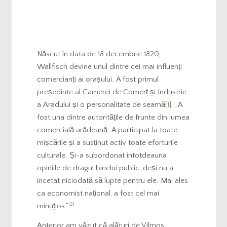
Născut în data de 18 decembrie 1820,
Wallfisch devine unul dintre cei mai influenți
comercianți ai orașului. A fost primul
președinte al Camerei de Comerț și Industrie
a Aradului și o personalitate de seamă
[1]
. „A
fost una dintre autoritățile de frunte din lumea
comercială arădeană. A participat la toate
mișcările și a susținut activ toate eforturile
culturale. Și-a subordonat întotdeauna
opiniile de dragul binelui public, deși nu a
încetat niciodată să lupte pentru ele. Mai ales
ca economist național, a fost cel mai
[2]
minuțios.”
Anterior am văzut că alături de Vilmos