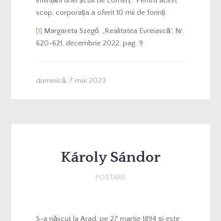
înființării unei școli de comerț. Pentru acest
scop, corporația a oferit 10 mii de forinți.
[1]
Margareta Szegő, „Realitatea Evreiască”, Nr.
620-621, decembrie 2022, pag. 9
duminică, 7 mai 2023
Károly Sándor
POSTARE
S-a născut la Arad, pe 27 martie 1894 și este