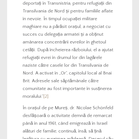
deportați în Transnistria, pentru refugiații din
Transilvania de Nord și pentru familiile aflate
în nevoie. În timpul ocupației militare
maghiare nu a părăsit orașul, a negociat cu
succes cu delegația armatei și a obținut
amânarea concentrării evreilor în ghetoul
cetății. După încheierea războiului, el a ajutat
refugiații evrei în drumul lor din lagărele
naziste către casele lor din Transilvania de
Nord. A activat în „Or”, capitolul local al Bnai
Brit. Adresele sale săptămânale către
comunitate au fost importante în susținerea
moralului.”
[2]
În orașul de pe Mureș, dr. Nicolae Schönfeld
desfășoară o activitate demnă de remarcat
până în anul 1961, când emigrează în Israel
alături de familie; continuă, însă, să țină
legătura cu evreimea arădeană. Decesul său