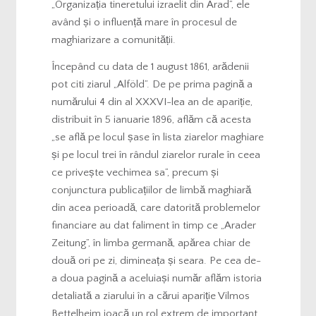
„Organizația tineretului izraelit din Arad”, ele
având și o influență mare în procesul de
maghiarizare a comunității.
Începând cu data de 1 august 1861, arădenii
pot citi ziarul „Alföld”. De pe prima pagină a
numărului 4 din al XXXVI-lea an de apariție,
distribuit în 5 ianuarie 1896, aflăm că acesta
„se află pe locul șase în lista ziarelor maghiare
și pe locul trei în rândul ziarelor rurale în ceea
ce privește vechimea sa”, precum și
conjunctura publicațiilor de limbă maghiară
din acea perioadă, care datorită problemelor
financiare au dat faliment în timp ce „Arader
Zeitung”, în limba germană, apărea chiar de
două ori pe zi, dimineața și seara. Pe cea de-
a doua pagină a aceluiași număr aflăm istoria
detaliată a ziarului în a cărui apariție Vilmos
Bettelheim joacă un rol extrem de important.