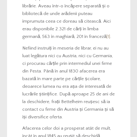
librărie. Aveau într-o încăpere separată și o
bibliotecă de unde arădenii puteau
împrumuta ceea ce doreau să citească. Aici
erau disponibile 2.321 de cărți în limba
germană, 563 în maghiară, 201 în franceză
[1]
.
Nefiind instruiți în meseria de librar, ei nu au
luat legătura nici cu Austria, nici cu Germania,
ci procurau cărțile prin intermediul unei firme
din Pesta. Până în anul 1830 afacerea era
bazată în mare parte pe cărțile școlare,
deoarece lumea nu era așa de interesată de
lucrările științifice. După aproape 25 de ani de
la deschidere, frații Bettelheim reușesc să ia
contact cu firme din Austria și Germania și să
își diversifice oferta.
Afacerea celor doi a prosperat atât de mult,
încât în anul 1845 au reușit să deschidă