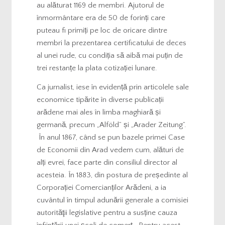
au alăturat 1169 de membri. Ajutorul de
înmormântare era de 50 de forinți care
puteau fi primiți pe loc de oricare dintre
membri la prezentarea certificatului de deces
al unei rude, cu condiția să aibă mai puțin de
trei restanțe la plata cotizației lunare.
Ca jurnalist, iese în evidență prin articolele sale
economice tipărite în diverse publicații
arădene mai ales în limba maghiară și
germană, precum „Alföld” și „Arader Zeitung”.
În anul 1867, când se pun bazele primei Case
de Economii din Arad vedem cum, alături de
alți evrei, face parte din consiliul director al
acesteia. În 1883, din postura de președinte al
Corporației Comercianților Arădeni, a ia
cuvântul în timpul adunării generale a comisiei
autorităţii legislative pentru a susține cauza