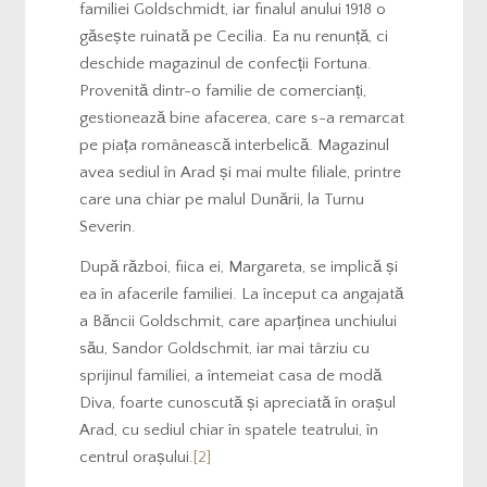
familiei Goldschmidt, iar finalul anului 1918 o
găsește ruinată pe Cecilia. Ea nu renunță, ci
deschide magazinul de confecții Fortuna.
Provenită dintr-o familie de comercianți,
gestionează bine afacerea, care s-a remarcat
pe piața românească interbelică. Magazinul
avea sediul în Arad și mai multe filiale, printre
care una chiar pe malul Dunării, la Turnu
Severin.
După război, fiica ei, Margareta, se implică și
ea în afacerile familiei. La început ca angajată
a Băncii Goldschmit, care aparținea unchiului
său, Sandor Goldschmit, iar mai târziu cu
sprijinul familiei, a întemeiat casa de modă
Diva, foarte cunoscută și apreciată în orașul
Arad, cu sediul chiar în spatele teatrului, în
centrul orașului.
[2]