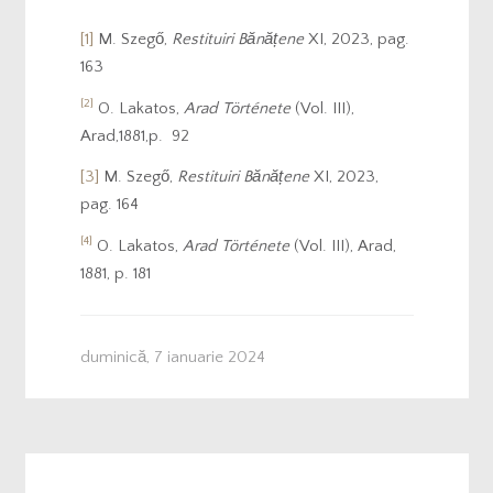
[1]
M. Szegő,
Restituiri Bănățene
XI, 2023, pag.
163
[2]
O. Lakatos,
Arad Története
(Vol. III),
Arad,1881,p. 92
[3]
M. Szegő,
Restituiri Bănățene
XI, 2023,
pag. 164
[4]
O. Lakatos,
Arad Története
(Vol. III), Arad,
1881, p. 181
duminică, 7 ianuarie 2024