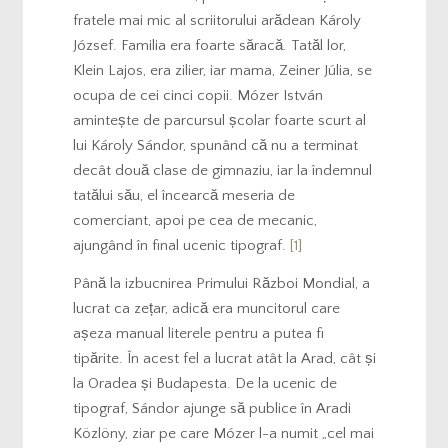
fratele mai mic al scriitorului arădean Károly
József. Familia era foarte săracă. Tatăl lor,
Klein Lajos, era zilier, iar mama, Zeiner Júlia, se
ocupa de cei cinci copii. Mózer István
amintește de parcursul școlar foarte scurt al
lui Károly Sándor, spunând că nu a terminat
decât două clase de gimnaziu, iar la îndemnul
tatălui său, el încearcă meseria de
comerciant, apoi pe cea de mecanic,
ajungând în final ucenic tipograf.
[1]
Până la izbucnirea Primului Război Mondial, a
lucrat ca zețar, adică era muncitorul care
așeza manual literele pentru a putea fi
tipărite. În acest fel a lucrat atât la Arad, cât și
la Oradea și Budapesta. De la ucenic de
tipograf, Sándor ajunge să publice în Aradi
Közlöny, ziar pe care Mózer l-a numit „cel mai